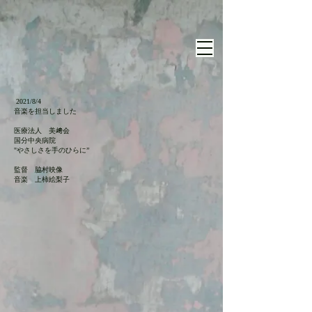
2021/8/4
音楽を担当しました
医療法人 美﨑会
国分中央病院
"やさしさを手のひらに”
監督 脇村映像
​音楽 上柿絵梨子