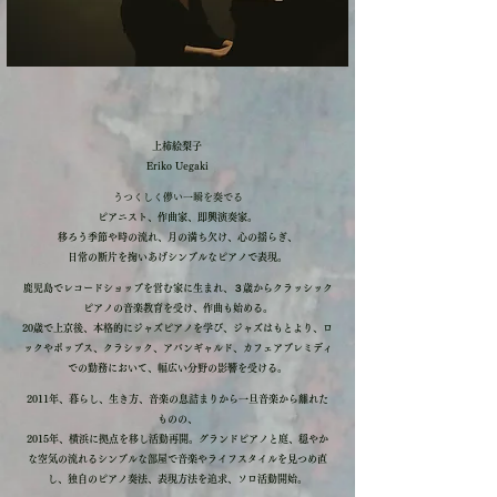
上柿絵梨子
Eriko Uegaki
​うつ
くしく儚い一瞬を奏でる
ピアニスト、作曲家、即興演奏家。
移ろう季節や時の流れ、月の満ち欠け、心の揺らぎ、
日常の断片を掬いあげ
シンプルなピアノで表現。
鹿児島でレコードショップを営む家に生まれ、３歳からクラッシック
ピアノの音楽教育を受け、作曲も始める。
20歳で上京後、本格的にジャズピアノを学び、ジャズはもとより、ロ
ックやポップス、クラシック、アバンギャルド、カフェアプレミディ
での勤務において、幅広い分野の影響を
受ける。
2011年、暮らし、生き方、音楽の息詰まりから一旦音楽から離れた
ものの、
2015年、横浜に拠点を
移し活動再開。グランドピアノと庭、穏やか
な空気の流れるシンプルな部屋で音楽やライフスタイルを見つめ直
し、独自のピアノ奏法、表現方法を追求、ソロ活動開始。