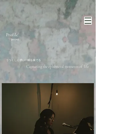
Profile
​project
​うつくしく儚い一瞬を奏でる
​Capturing the ephemeral moments of life