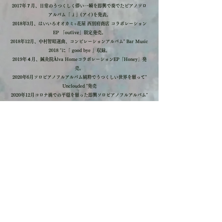
2017年７月、
日常のうつくしく儚い一瞬を即興で奏でたピアノソロ
アルバム「 .i 」(アイ)を発表。
2018年3月、
はいいろオオカミ+花屋 西別府商店 コラボレーション
EP 「outlive」限定発売。
2018年12月、中村智昭選曲、コンピレーションアルバム" Bar Music
2018 "に「 good bye 」収録。
2019年４月、鍼灸院Älva HomeコラボレーションEP「Honey」発
売。
2020年6月ソロピアノフルアルバム
純粋でうつくしい世界を願って
"
Unclouded "発売
2020年12月コロナ渦での平穏を願った即興ソロピアノフルアルバム
"
Rêverie 日曜日の夢の始まり "発売
2021年、月の満ち欠けに合わせて奏でる即興演奏を生配信後、You
tubeにて公開
現代美術家ob (Kaikai Kiki)映像作品や企業への楽曲提供、
はいいろオオカミ＋花屋西別府商店個展でのパフォーマンス、多くの
クリエイターや作家とのコラボレーションを行い
ジャンルに囚われない活動で表現の場を広げる。
2022年5月 最新アルバム
日々の儚いかけらをあつめた
” Ephemeral piece "発表
​Love piano​