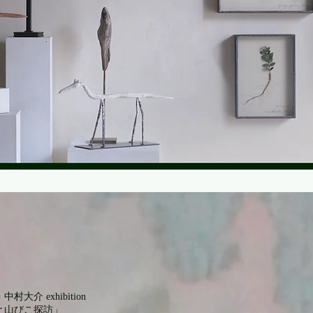
大介 exhibition
と山びこ探訪」