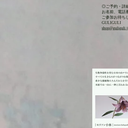
◎ご予約・詳
お名前、電話
ご参加お待ち
GULIGULI
shop@guliguli.j