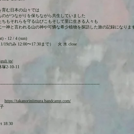
を育む日本の山々では
ものがつながりを保ちながら共生していました
たちもそれらを守る山びこもそして里に生きる人々も
に一神と言われる山の神や可憐な希少植物を探訪した旅の記録になりま
t) - 12 / 4 (sun)
 (11/19のみ 12:00〜17:30まで） 火 水 close
guli.jp/
2-10-11
-------------------------------------------------------------------
隆慶
https://takanoriniimura.bandcamp.com/
梨子
rt 18:30