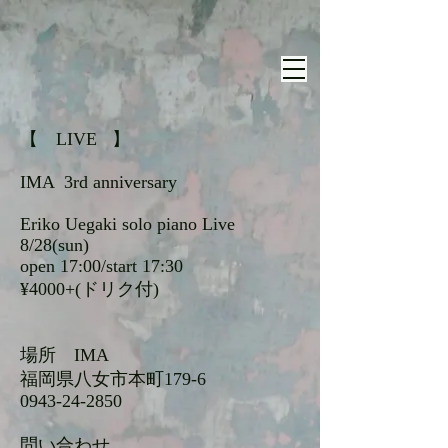
【 LIVE 】
IMA 3rd anniversary
Eriko Uegaki solo piano Live
8/28(sun)
open 17:00/start 17:30
¥4000+(ドリク付)
場所 IMA
福岡県八女市本町179-6
0943-24-2850
問い合わせ