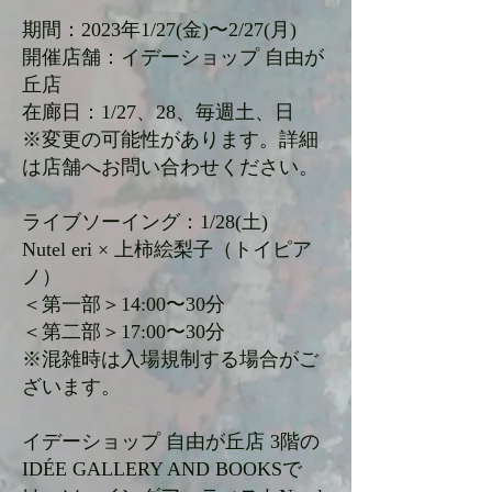
期間：2023年1/27(金)〜2/27(月)
開催店舗：イデーショップ 自由が
丘店
在廊日：1/27、28、毎週土、日
※変更の可能性があります。詳細
は店舗へお問い合わせください。
ライブソーイング：1/28(土)
Nutel eri
× 上柿絵梨子（トイピア
ノ）
＜第一部＞14:00〜30分
＜第二部＞17:00〜30分
※混雑時は入場規制する場合がご
ざいます。
イデーショップ 自由が丘店 3階の
IDÉE GALLERY AND BOOKSで