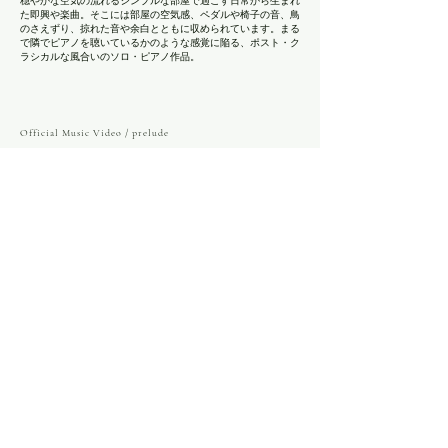
穏やかな空気の流れるシンプルな部屋で過ごす日常から生まれ
た即興や楽曲。そこには部屋の空気感、ペダルや椅子の音、鳥
のさえずり、掠れた音や余白とともに収められています。まる
で隣でピアノを聴いているかのような感覚に陥る、ポスト・ク
ラシカルな風合いのソロ・ピアノ作品。
Official Music Video / prelude
Film＆Edit by Wakimura eizou