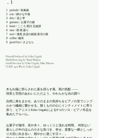
. i
1 prelude / 前奏曲
2 a.m. / 静かな午後
3 dew / 花と雫
4 gateaux / お菓子の曲
5 heart / こころ 西日 五線譜
6 rain / 雨 雨 曇り
7 noir / 漆黒 浜辺の鏡面 新月の夜
8 coffee /珈琲
9 good bye / さよなら
Piano&Produced by Eriko Uegaki
Mix&Mastering by Shinji Wakasa
Art&Direction by Eriko Uegaki, Mika Mizuno
UGRK-3401​ ℗2017 Eriko Uegaki
木もれ陽に照らされた葉を揺らす風、雨の気配 ――
現実と空想のあわいにただよう、やわらかな光の調ベ
自然に身をまかせ、ありのままの気持ちをピアノの音でシンプ
ルかつ繊細に響かせる。聴くものの心にインティメイトに寄り
添う、ピアニストEriko Uegakiによる9つのソロ・ピアノ作品を
集めたアルバム。
お菓子や珈琲、花や木々、ゆっくりと流れる時間。 何気ない
暮らしの中のほんの小さな気づき、幸せ。貴重な一瞬としっか
り大切に向き合い、穏やかに過ごす日々…。